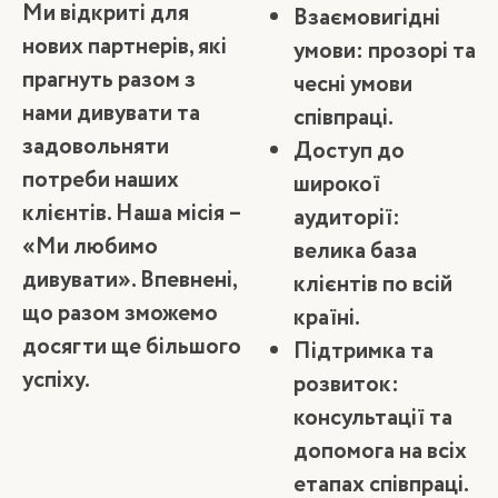
Ми відкриті для
Взаємовигідні
нових партнерів, які
умови: прозорі та
прагнуть разом з
чесні умови
нами дивувати та
співпраці.
задовольняти
Доступ до
потреби наших
широкої
клієнтів. Наша місія –
аудиторії:
«Ми любимо
велика база
дивувати». Впевнені,
клієнтів по всій
що разом зможемо
країні.
досягти ще більшого
Підтримка та
успіху.
розвиток:
консультації та
допомога на всіх
етапах співпраці.