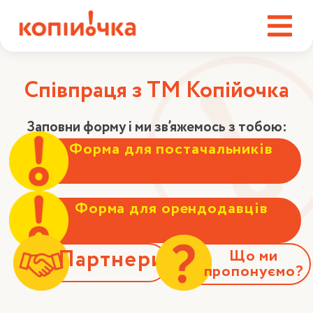
Співпраця з ТМ Копійочка
Заповни форму і ми зв’яжемось з тобою:
Форма для постачальників
Форма для орендодавців
Партнери
Що ми
пропонуємо?