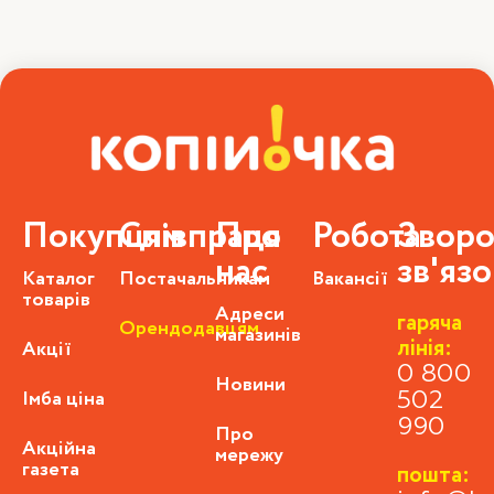
Покупцям
Співпраця
Про
Робота
Зворо
нас
зв'яз
Каталог
Постачальникам
Вакансії
товарів
Адреси
гаряча
Орендодавцям
магазинів
лінія:
Акції
0 800
Новини
Імба ціна
502
990
Про
Акційна
мережу
газета
пошта: