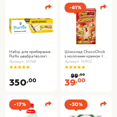
-61%
Набір для прибирання
Шоколад ChocoChick
Purfix швабра+вологі
з молочним кремом та
серветки
пряним печивом 60г
Артикул: 141148
Артикул: 141922
,00
99
,00
,00
350
39
-17%
-30%