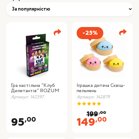
-25%
Гра настільна "Клуб
Іграшка дитяча Сквіш-
Дилетантів" ROZUM
пельмень
Артикул: 142397
Артикул: 142879
,00
199
,00
,00
95
149