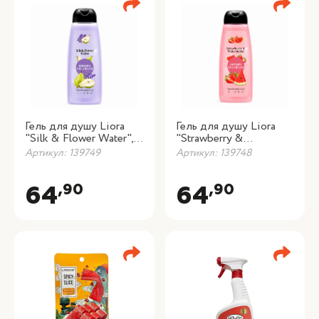
Гель для душу Liora
Гель для душу Liora
"Silk & Flower Water",
"Strawberry &
430 мл
Watermelon", 430 мл
Артикул: 139749
Артикул: 139748
,90
,90
64
64