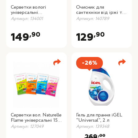
Серветки вологі
Очисник для
універсальні
сантехніки від іржі та
господарські для
нальоту Lavandera
Артикул: 134001
Артикул: 140789
прибирання Purfix, 100
Salfuman, 1 л
шт./уп.
,90
,90
149
129
-26%
Серветки вол. Naturelle
Гель для прання iGEL
Flame універсальні 15
"Universal", 2 л
шт
Артикул: 127049
Артикул: 139348
,00
269