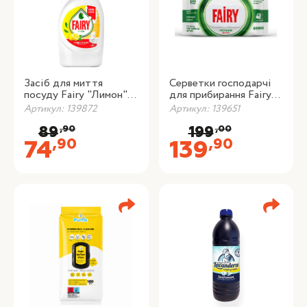
Засіб для миття
Серветки господарчі
посуду Fairy "Лимон",
для прибирання Fairy
450 мл
"Power", 100 шт./уп.
Артикул: 139872
Артикул: 139651
,90
,00
89
199
,90
,90
74
139