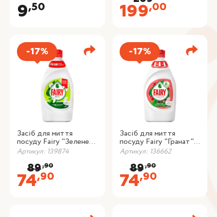
,50
,00
9
199
-17%
-17%
Засіб для миття
Засіб для миття
посуду Fairy "Зелене
посуду Fairy "Гранат",
Яблуко", 450 мл
450 мл
Артикул: 139874
Артикул: 136662
,90
,90
89
89
,90
,90
74
74