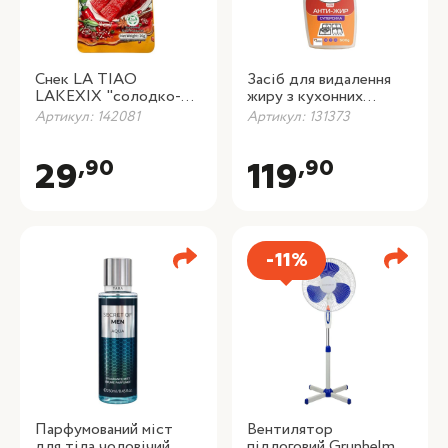
Снек LA TIAO
Засіб для видалення
LAKEXIX "солодко-
жиру з кухонних
гострий", 26 г
поверхонь Galax das
Артикул: 142081
Артикул: 131373
PowerClean, 500 г
,90
,90
29
119
-11%
Парфумований міст
Вентилятор
для тіла чоловічий
підлоговий Grunhelm