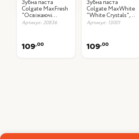
Зубна паста
Зубна паста
Colgate MaxFresh
Colgate MaxWhite
"Освіжаючі
"White Crystals",
кристали", 75 мл
75 мл
Артикул: 20836
Артикул: 13001
,00
,00
109
109