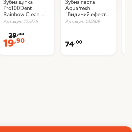
Зубна щітка
Зубна паста
Зу
Pro100Dent
Aquafresh
П
Rainbow Clean
"Видимий ефект",
Ар
BO-13361
75 мл
Артикул: 127376
Артикул: 135509
,00
29
,90
19
,00
74
9