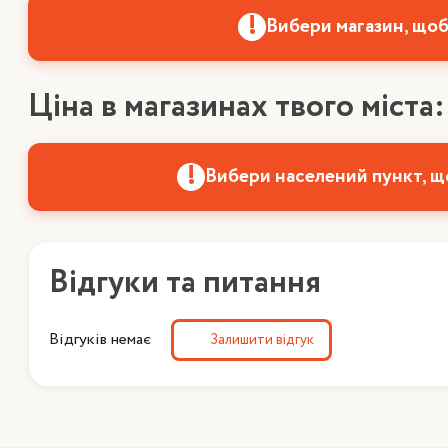
Вибери магазин, щоб
Ціна в магазинах твого міста:
Вибери населений пункт, щ
Відгуки та питання
Відгуків немає
Залишити відгук