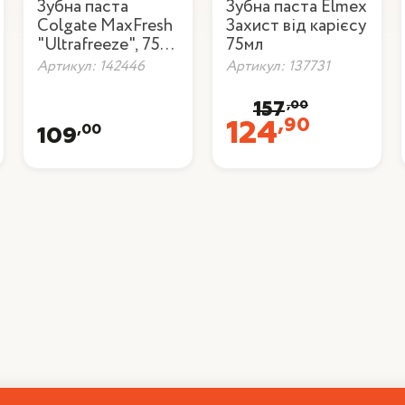
Зубна паста
Зубна паста Elmex
Сolgate MaxFresh
Захист від карієсу
"Ultrafreeze", 75
75мл
мл
Артикул: 142446
Артикул: 137731
,00
157
,90
124
,00
109