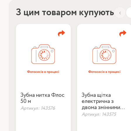
З цим товаром купують
‹
Зубна нитка Флос
Зубна щітка
50 м
електрична з
двома змінними
Артикул: 143576
насадками
Артикул: 143575