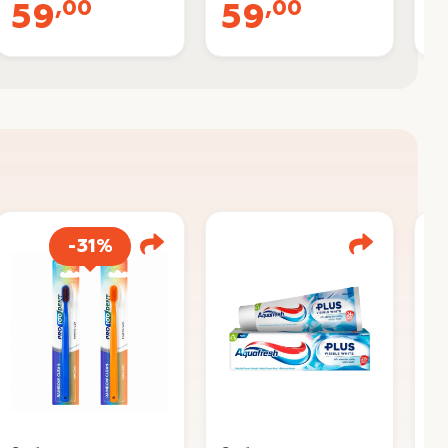
,00
,00
59
59
-31%