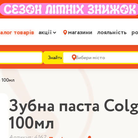
алог товарів
акції
магазини
лояльність
ро
Знайти
я 100мл
Зубна паста Colg
100мл
Артикул: 4162