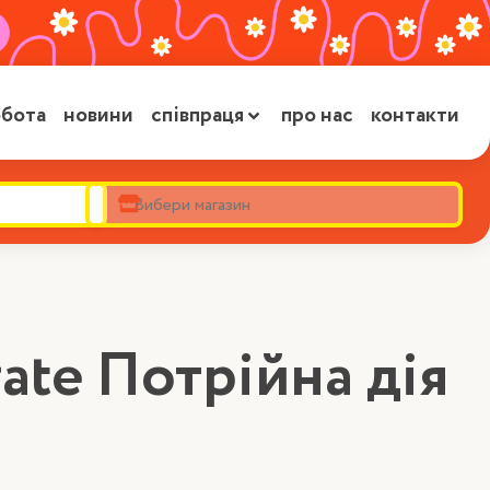
бота
новини
співпраця
про нас
контакти
ate Потрійна дія