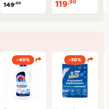
,90
119
,00
149
-40%
-50%