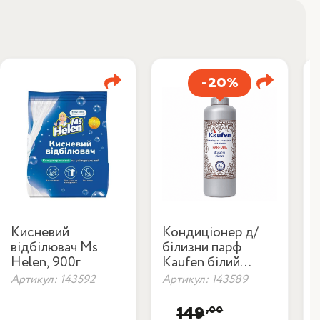
-20%
Кисневий
Кондиціонер д/
відбілювач Ms
білизни парф
Helen, 900г
Kaufen білий
мускус 750 мл
Артикул: 143592
Артикул: 143589
А
,00
149