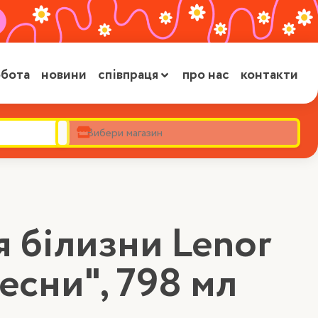
бота
новини
співпраця
про нас
контакти
 білизни Lenor
сни", 798 мл