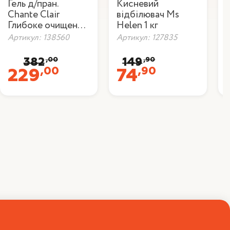
Гель д/пран.
Кисневий
Chante Clair
відбілювач Ms
Глибоке очищення
Helen 1 кг
1,260 л
Артикул: 138560
Артикул: 127835
,00
,90
382
149
,00
,90
229
74