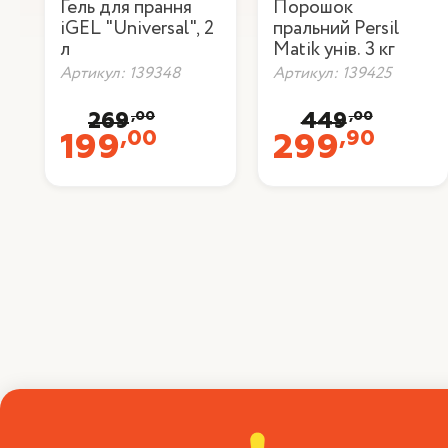
Гель для прання
Порошок
iGEL "Universal", 2
пральний Persil
л
Matik унів. 3 кг
Артикул: 139348
Артикул: 139425
,00
,00
269
449
,00
,90
199
299