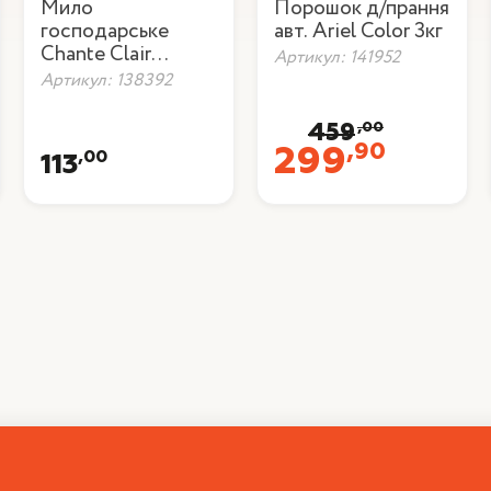
Мило
Порошок д/прання
господарське
авт. Ariel Color 3кг
Chante Clair
Артикул: 141952
Марсельське 300 г
Артикул: 138392
,00
459
,90
299
,00
113