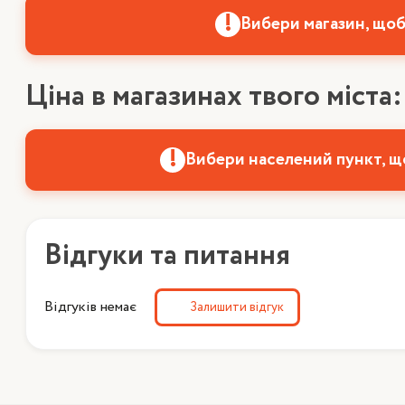
Вибери магазин, щоб
Ціна в магазинах твого міста:
Вибери населений пункт, щ
Відгуки та питання
Відгуків немає
Залишити відгук