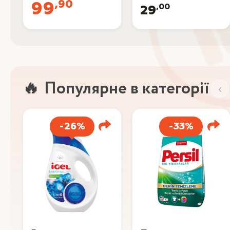
,90
99
,00
29
Популярне в категорії
‹
-26%
-33%