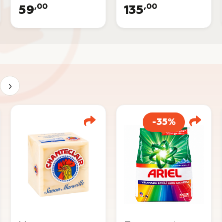
,00
,00
59
135
›
-35%