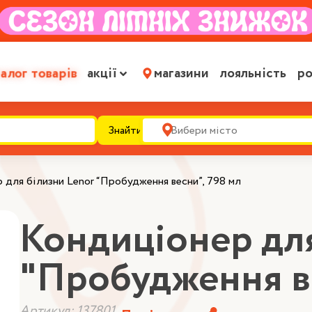
алог товарів
акції
магазини
лояльність
ро
Знайти
 для білизни Lenor “Пробудження весни”, 798 мл
Кондиціонер для
"Пробудження ве
Артикул: 137801