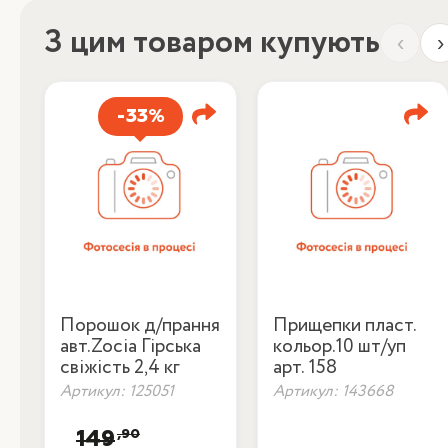
З цим товаром купують
‹
›
-33%
Порошок д/прання
Прищепки пласт.
авт.Zocia Гірська
кольор.10 шт/уп
свіжість 2,4 кг
арт. 158
Артикул: 125051
Артикул: 143668
,90
149