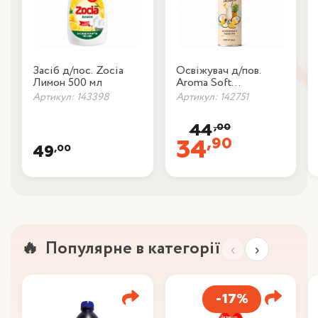
Засіб д/пос. Zocia
Освіжувач д/пов.
Лимон 500 мл
Aroma Soft
пінаколада 300 мл
Артикул: 143398
Артикул: 142751
,00
44
,90
34
,00
49
Популярне в категорії
‹
›
-17%