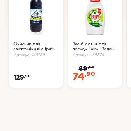
Очисник для
Засіб для миття
сантехніки від іржі
посуду Fairy "Зелене
та нальоту Lavandera
Яблуко", 450 мл
Артикул: 140789
Артикул: 139874
Salfuman, 1 л
,90
89
,90
74
,90
129