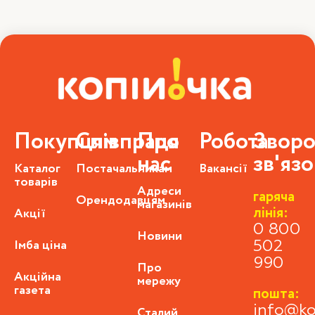
Покупцям
Співпраця
Про
Робота
Зворо
нас
зв'яз
Каталог
Постачальникам
Вакансії
товарів
Адреси
гаряча
Орендодавцям
магазинів
лінія:
Акції
0 800
Новини
Імба ціна
502
990
Про
Акційна
мережу
газета
пошта:
info@ko
Сталий