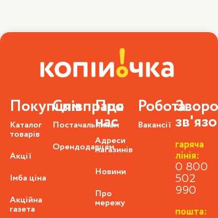
Покупцям
Співпраця
Про
Робота
Зворо
нас
зв'яз
Каталог
Постачальникам
Вакансії
товарів
Адреси
гаряча
Орендодавцям
магазинів
лінія:
Акції
0 800
Новини
Імба ціна
502
990
Про
Акційна
мережу
газета
пошта: