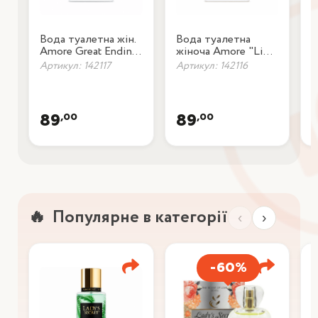
Вода туалетна жін.
Вода туалетна
В
Amore Great Ending
жіноча Amore "Lime
A
Summer 20мл
& Mandarin", 20 мл
2
Артикул: 142117
Артикул: 142116
А
,00
,00
89
89
Популярне в категорії
‹
›
-60%