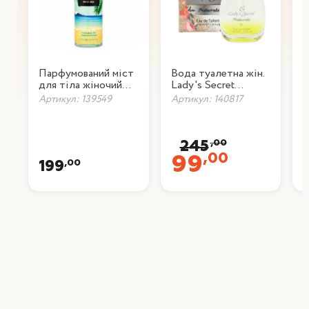
Парфумований міст
Вода туалетна жін.
В
для тіла жіночий
Lady's Secret
N
Lady Secret
Naturals, 100 мл
Артикул: 139549
Артикул: 140817
А
"Paradise", 250 мл
,00
245
,00
99
,00
199