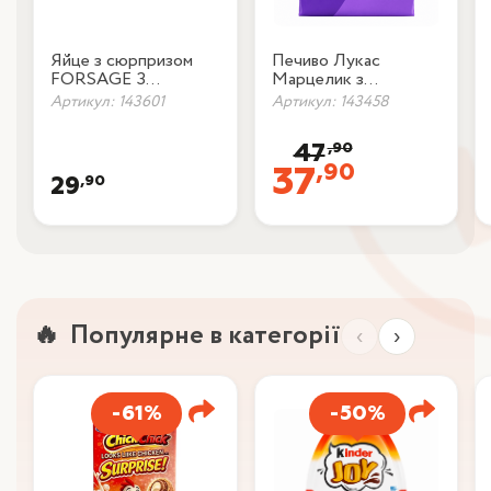
Яйце з сюрпризом
Печиво Лукас
FORSAGE З
Марцелик з
бісквітом та
родзинками 150г
Артикул: 143601
Артикул: 143458
шоколадним кремом
12г
,90
47
,90
37
,90
29
Популярне в категорії
‹
›
-61%
-50%