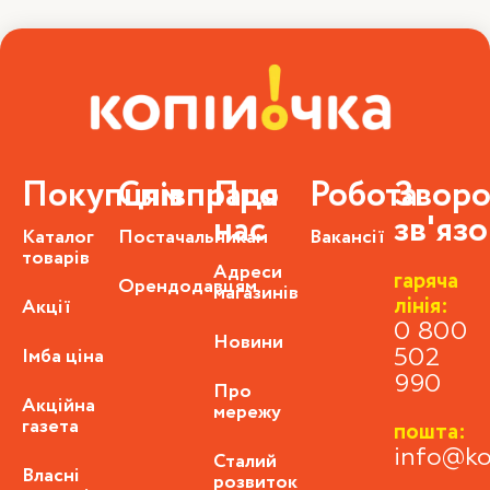
Покупцям
Співпраця
Про
Робота
Зворо
нас
зв'яз
Каталог
Постачальникам
Вакансії
товарів
Адреси
гаряча
Орендодавцям
магазинів
лінія:
Акції
0 800
Новини
Імба ціна
502
990
Про
Акційна
мережу
газета
пошта:
info@ko
Сталий
Власні
розвиток