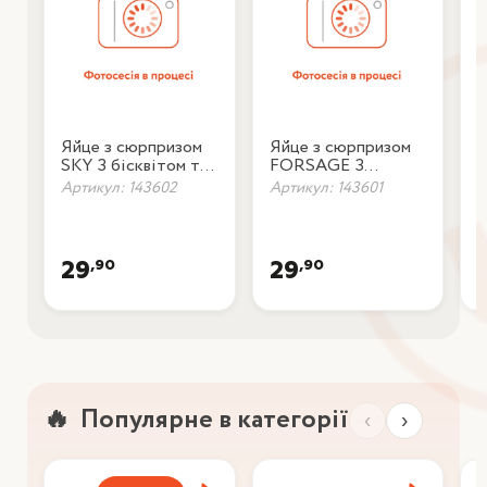
Яйце з сюрпризом
Яйце з сюрпризом
П
SKY З бісквітом та
FORSAGE З
М
шоколадним кремом
бісквітом та
р
Артикул: 143602
Артикул: 143601
А
12г
шоколадним кремом
12г
,90
,90
29
29
Популярне в категорії
‹
›