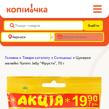
Знайти
х
Головна
»
Товари каталогу
»
Солодощі
»
Цукерки
желейні Yummi Jelly “Фрукти”, 70 г