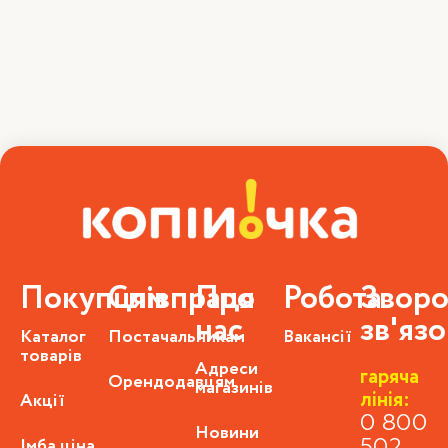
Покупцям
Співпраця
Про
Робота
Зворо
нас
зв'яз
Каталог
Постачальникам
Вакансії
товарів
Адреси
гаряча
Орендодавцям
магазинів
лінія:
Акції
0 800
Новини
Імба ціна
502