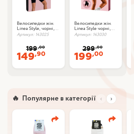
Велосипедки жін.
Велосипедки жін.
П
Linea Style, чорні,
Linea Style чорні,
P
розм. S-M
розм. L-XL з push-
о
Артикул: 143025
Артикул: 143030
А
up
8
,00
,00
199
299
,90
,00
149
199
Популярне в категорії
‹
›