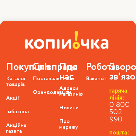
Покупцям
Співпраця
Про
Робота
Зворо
нас
зв'яз
Каталог
Постачальникам
Вакансії
товарів
Адреси
гаряча
Орендодавцям
магазинів
лінія:
Акції
0 800
Новини
Імба ціна
502
990
Про
Акційна
мережу
газета
пошта: