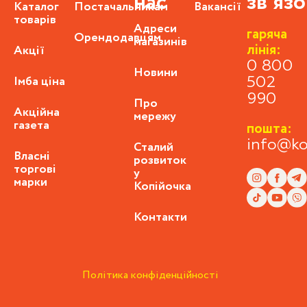
нас
зв'яз
Каталог
Постачальникам
Вакансії
товарів
Адреси
гаряча
Орендодавцям
магазинів
лінія:
Акції
0 800
Новини
Імба ціна
502
990
Про
Акційна
мережу
газета
пошта:
info@ko
Сталий
Власні
розвиток
торгові
у
марки
Копійочка
Контакти
Політика конфіденційності