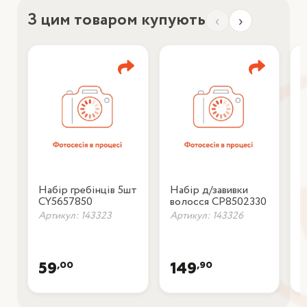
З цим товаром купують
‹
›
Набір гребінців 5шт
Набір д/завивки
Т
CY5657850
волосся CP8502330
C
Артикул: 143323
Артикул: 143326
А
,00
,90
59
149