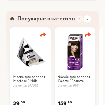
Популярне в категорії
‹
›
Маска для волосся
Фарба для волосся
Ф
Morfose "Milk
Palette "Золота
P
Therapy", 25 мл
кава" 4-60
ш
Артикул: 142092
Артикул: 999
А
,00
,90
29
159