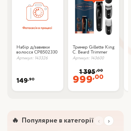
Набір д/завивки
Тример Gillette King
Е
волосся CP8502330
C. Beard Trimmer
e
т
Артикул: 143326
Артикул: 143600
А
б
,00
1 395
,00
999
,90
149
Популярне в категорії
‹
›