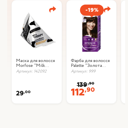
-19%
Маска для волосся
Фарба для волосся
Ф
Morfose "Milk
Palette "Золота
P
Therapy", 25 мл
кава" 4-60
ш
Артикул: 142092
Артикул: 999
А
,90
139
,90
112
,00
29