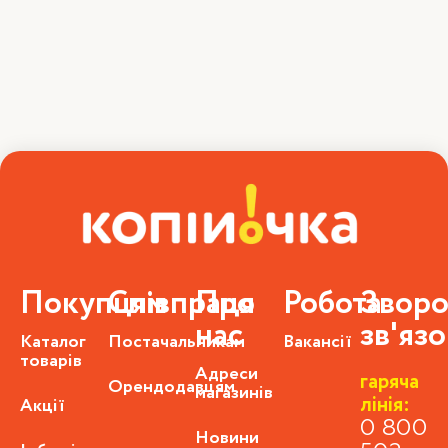
Покупцям
Співпраця
Про
Робота
Зворо
нас
зв'яз
Каталог
Постачальникам
Вакансії
товарів
Адреси
гаряча
Орендодавцям
магазинів
лінія:
Акції
0 800
Новини