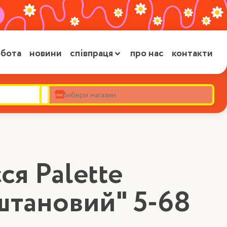
бота
новини
співпраця
про нас
контакти
ся Palette
тановий" 5-68