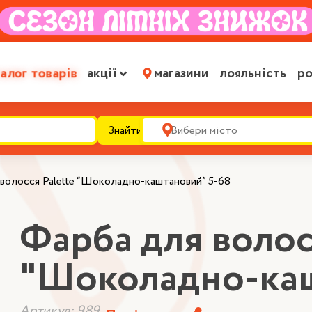
алог товарів
акції
магазини
лояльність
ро
Знайти
волосся Palette “Шоколадно-каштановий” 5-68
Фарба для волос
"Шоколадно-каш
Артикул: 989