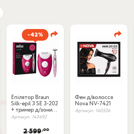
-42%
Епілятор Braun
Фен д/волосся
Silk-epil 3 SE 3-202
Nova NV-7421
+ тример д/зони
Артикул: 140536
бікіні
Артикул: 143492
,00
2 599