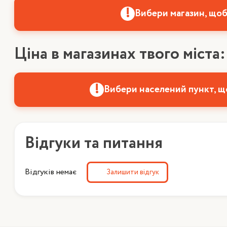
Вибери магазин, щоб
Ціна в магазинах твого міста:
Вибери населений пункт, щ
Відгуки та питання
Відгуків немає
Залишити відгук