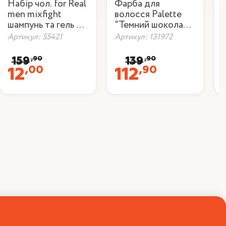
Набір чол. for Real
Фарба для
men mixfight
волосся Palette
шампунь та гель д/
"Темний шоколад"
душу
3-65
Артикул: 55421
Артикул: 131972
А
,90
,90
159
139
,00
,90
12
112