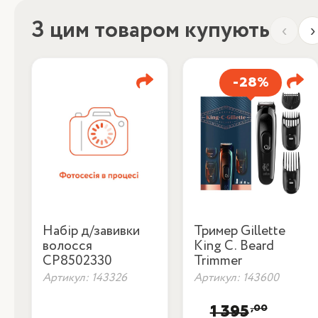
З цим товаром купують
‹
›
-28%
Набір д/завивки
Тример Gillette
волосся
King C. Beard
CP8502330
Trimmer
Артикул: 143326
Артикул: 143600
,00
1 395