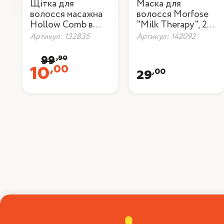
Щітка для
Маска для
волосся масажна
волосся Morfose
Hollow Comb в
"Milk Therapy", 25
коробці
мл
Артикул: 132835
Артикул: 142092
,90
99
,00
10
,00
29