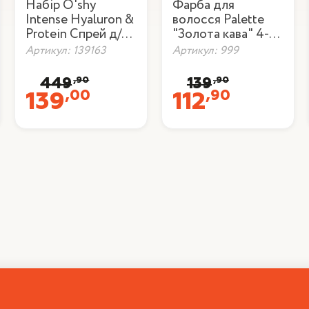
Набір O'shy
Фарба для
Intense Hyaluron &
волосся Palette
Protein Спрей д/
"Золота кава" 4-
вол. 200
60
Артикул: 139163
Артикул: 999
мл+Шампунь 500
мл+Кондиціонер
,90
,90
449
139
500 м
,00
,90
139
112