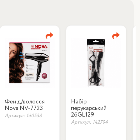
Фен д/волосся
Набір
Nova NV-7723
перукарський
26GL129
Артикул: 140533
Артикул: 142794
А