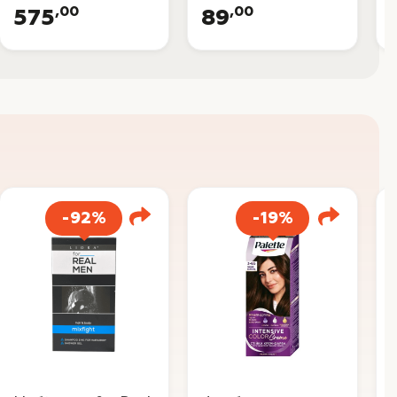
,00
,00
575
89
-92%
-19%