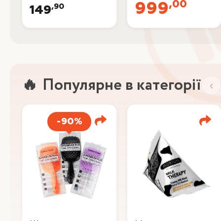
,00
999
,90
149
Популярне в категорії
‹
-90%