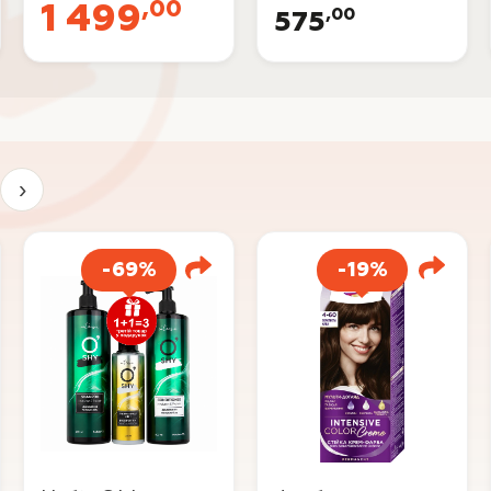
,00
1 499
,00
575
›
-69%
-19%