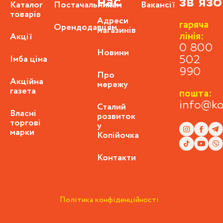
нас
зв'яз
Каталог
Постачальникам
Вакансії
товарів
Адреси
гаряча
Орендодавцям
магазинів
лінія:
Акції
0 800
Новини
Імба ціна
502
990
Про
Акційна
мережу
газета
пошта:
info@ko
Сталий
Власні
розвиток
торгові
у
марки
Копійочка
Контакти
Політика конфіденційності