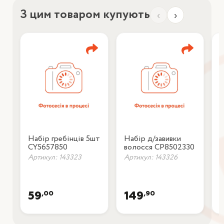
З цим товаром купують
‹
›
Набір гребінців 5шт
Набір д/завивки
Т
CY5657850
волосся CP8502330
C
Артикул: 143323
Артикул: 143326
А
,00
,90
59
149