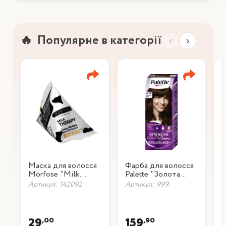
Популярне в категорії
‹
›
Маска для волосся
Фарба для волосся
Ф
Morfose "Milk
Palette "Золота
P
Therapy", 25 мл
кава" 4-60
ш
Артикул: 142092
Артикул: 999
А
,00
,90
29
159